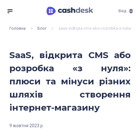
Вхід
Головна
Блог
saas-vidkryta-cms-abo-rozrobka-z-nulia-plius
SaaS, відкрита CMS або
розробка «з нуля»:
плюси та мінуси різних
шляхів створення
інтернет-магазину
9 жовтня 2023 р.