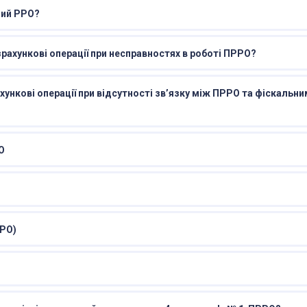
ний РРО?
ахункові операції при несправностях в роботі ПРРО?
ункові операції при відсутності зв’язку між ПРРО та фіскальн
О
РРО)