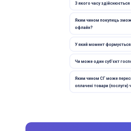
З якого часу здійснюється
Яким чином покупець зможе
офлайн?
У який момент формується 
Чи може один суб’єкт гос
Яким чином СГ може пересв
оплачені товари (послуги)