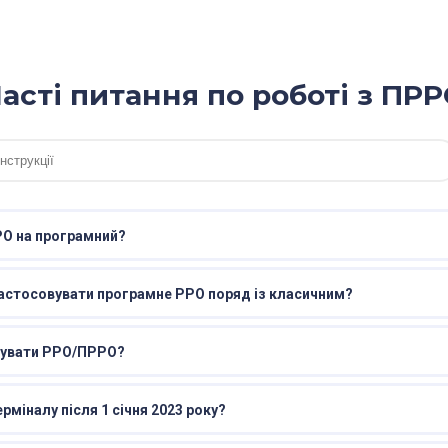
асті питання по роботі з ПР
РО на програмний?
астосовувати програмне РРО поряд із класичним?
вувати РРО/ПРРО?
міналу після 1 січня 2023 року?