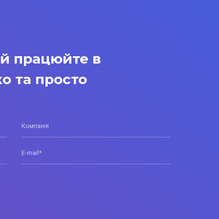
 й працюйте в
о та просто
Компанія
E-mail*