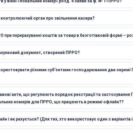
ти у вікні «локальний номер» розд. 4 заяви за ф. № 1-ПРРО?
 контролюючий орган про звільнення касира?
 при перерахуванні коштів за товар в безготівковій формі – ро
ахунковий документ, створений ПРРО?
ористовувати різними суб’єктами господарювання два окремі
авові акти, що регулюють порядок реєстрації та застосування
кальних номерів для ПРРО, що працюють в режимі офлайн??
н і як рахується? (Для тих, хто використовує один з варіантів і