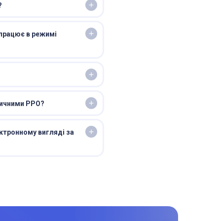
?
 працює в режимі
сичними РРО?
ктронному вигляді за