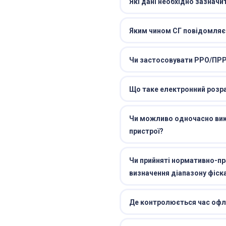
Які дані необхідно зазначи
Яким чином СГ повідомляє
Чи застосовувати РРО/ПРРО
Що таке електронний розр
Чи можливо одночасно вик
пристрої?
Чи прийняті нормативно-пр
визначення діапазону фіс
Де контролюється час офлай