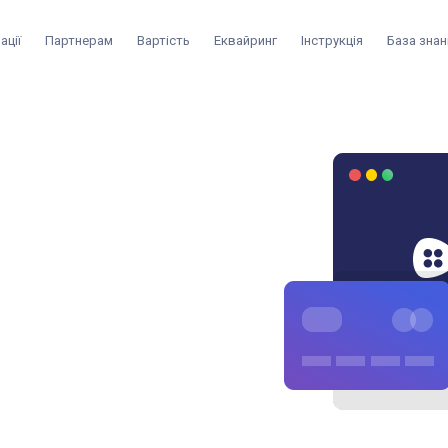
ації
Партнерам
Вартість
Еквайринг
Інструкція
База знан