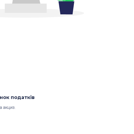
нок податків
а акциз.