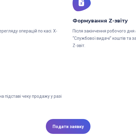
Формування Z-звіту
регляду операцій по касі. Х-
Після закінчення робочого дня
“Службової видачі” коштів та 
Z-звіт.
 підставі чеку продажу у разі
Подати заявку