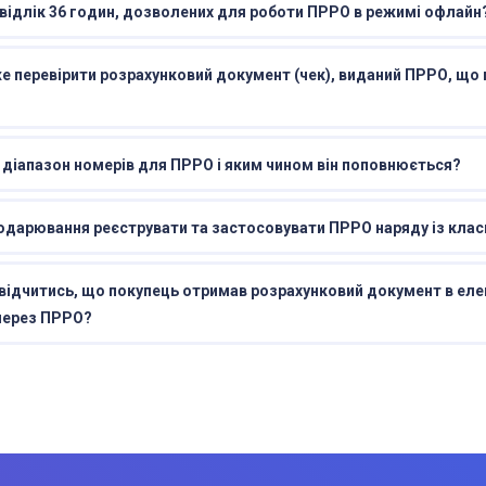
 відлік 36 годин, дозволених для роботи ПРРО в режимі офлайн
 перевірити розрахунковий документ (чек), виданий ПРРО, що
діапазон номерів для ПРРО і яким чином він поповнюється?
подарювання реєструвати та застосовувати ПРРО наряду із кла
ідчитись, що покупець отримав розрахунковий документ в еле
 через ПРРО?