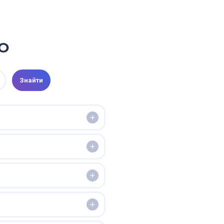
РО
Знайти