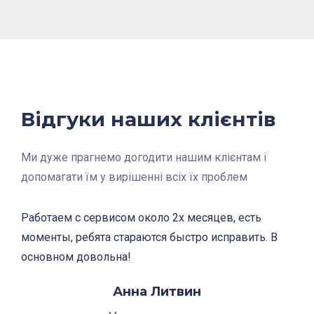
Відгуки наших клієнтів
Ми дуже прагнемо догодити нашим клієнтам і
допомагати їм у вирішенні всіх їх проблем
Работаем с сервисом около 2х месяцев, есть
Очень довольны сервисом, который мы получаем
моменты, ребята стараются быстро исправить. В
от CashDesk; менеджеры всегда отзывчивы,
основном довольна!
система работает хорошо, глюков нет и в целом
хорошее впечатление!
Анна Литвин
Павло Івченко