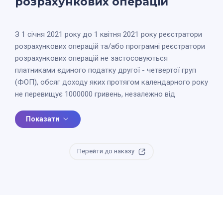
розрахункових операцій
З 1 січня 2021 року до 1 квітня 2021 року реєстратори
розрахункових операцій та/або програмні реєстратори
розрахункових операцій не застосовуються
платниками єдиного податку другої - четвертої груп
(ФОП), обсяг доходу яких протягом календарного року
не перевищує 1000000 гривень, незалежно від
обраного виду діяльності, крім тих, які здійснюють:
Показати
- реалізацію товарів (надання послуг) через мережу
Інтернет;
Перейти до наказу
- реалізацію технічно складних побутових товарів, що
підлягають гарантійному ремонту;
- реалізацію лікарських засобів, виробів медичного
призначення та надання платних послуг у сфері охорони
здоров’я;
- реалізацію ювелірних та побутових виробів з