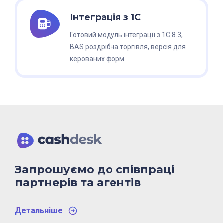
У разі перевищення платником єдиного податку другої
Інтеграція з 1С
- четвертої груп (фізичною особою - підприємцем) в
календарному році обсягу доходу 1000000 гривень,
Готовий модуль інтеграції з 1С 8.3,
застосування ПРРО та/або РРО для такого платника
BAS роздрібна торгівля, версія для
єдиного податку є обов’язковим.
керованих форм
Згідно Закону України № 129-IX.
Запрошуємо до співпраці
партнерів та агентів
Детальнiше