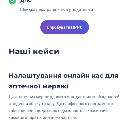
ДПС
Швидка реєстрація чеків у податковій
Спробувати ПРРО
Наші кейси
Налаштування онлайн кас для
Налаштування онлайн кас для
Онлайн каси для обмінних
аптечної мережі
туристичного бізнесу
пунктів
Для аптечних мереж однією з стандартних необхідностей
Туристичне агентство впровадило CRM для підвищення
Для малого й середнього бізнесу валютообмінний пункт,
є ведення обліку товару. До профільного програмного
конверсії, збільшення кількості клієнтів та спрощення
має ряд переваг перед банками та електронними
забезпечення додатково підключається класичний
роботи, але залишилась необхідність звести до мінімуму
обмінниками, так як в такому пункті можливо швидко
касовий апарат зі значною вартістю.
витрати часу та коштів на класичні фіскальні апарати.
обміняти гроші у зручний для клієнта час.