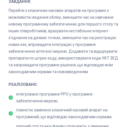
ЗАВДАННЯ:
ЗАВДАННЯ:
ЗАВДАННЯ:
Перейти з класичних касових апаратів на програмні з
впровадження нового рішення – програмного РРО у
Розробити інтеграцію з 1С або надати інше
можливістю ведення обліку, зменшити час на навчання
профільну CRM для нівелювання витрат на фізичні касові
альтернативне рішення для ефективної роботи обмінного
новому програмному забезпеченню для першого столу та
апарати, їх ремонт та щомісячне обслуговування;
пункту та позбавитись необхідності навчання персоналу
інших співробітників, врахувати нестабільне інтернет-
зменшити час на реєстрацію нової каси, навчання
новій програмі, забезпечити роботу сервісу 24/7,
з’єднання на деяких точках, зменшити час на реєстрацію
менеджера по туризму або іншого робітника на роботу з
можливість стабільної безперервної робити у разі
нових кас, впровадити інтеграцію у програмне
касою. Чеки обов’язково друкуються – необхідність
відсутності інтернет-з’єднання, нівелювання витрат на
забезпечення аптечної мережі. Додавати та відшукувати
позбавитись друку чеків або звести до мінімум.
фізичні касові апарати, їх ремонт та щомісячне
препарати по штрих-коду, використовувати коди УКТ ЗЕД
обслуговування; зменшити час на реєстрацію нової каси.
РЕАЛІЗОВАНО:
та запровадити програмне рішення, що відповідає всім
РЕАЛІЗОВАНО:
законодавчим нормам та нововведенням.
інтегровано програмний РРО у профільну CRM;
повністю замінено класичний касовий апарат на
реєстрація програмної каси тепер займає до одного
РЕАЛІЗОВАНО:
програмний;
дня (стандартно – година), вигідна вартість та
інтегровано програмне РРО у програмне
простота підключення дозволяють реєструвати
касир працює у звичній 1С з готовою інтеграцію
забезпечення мережі;
більшу кількість кас;
(драйвером);
повністю замінено класичний касовий апарат на
повністю замінено класичний касовий апарат на
повноцінне робоче місце касира обмінного пункту у
програмний, що відповідає законодавчим нормам;
програмний;
веб сервісі CashDesk без додаткових завантажень, як
перший стіл та інші фахівці працюють у звичному
альтернативне рішення;