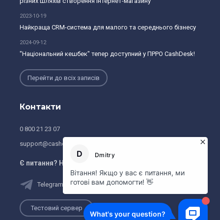
різних шляхів створення інтернет-магазину
2023-10-19
Найкраща CRM-система для малого та середнього бізнесу
2024-09-12
"Національний кешбек" тепер доступний у ПРРО CashDesk!
Перейти до всіх записів
Контакти
0 800 21 23 07
support@cashdesk.ua
Є питання? Напишiть нам:
Telegram
Viber
Тестовий сервер