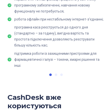
навчання робітників займає менше часу, завдяки
програмному забезпеченні, навчання новому
роботі у звичній їм CRM;
робота сервісу 24/7 з можливістю роботи офлайн;
функціоналу не потребується;
чеки здебільшого відправляються за бажанням
програмна каса реєструється до одного дня
робота офлайн при нестабільному інтернет-з’єднанні;
клієнта на e-mail, SMS, сканується QR-код. З ПРРО
(стандартно – за годину).
програмна каса реєструється до одного дня
друк чеків тепер не обов’язковий (клієнт може
(стандартно – за годину), вигідна вартість та
отримати або е-чек, або роздрукований) і можливий
простота підключення дозволяють реєструвати
не тільки на принтері чеків як раніше, але і на
більшу кількість кас;
звичайному.
підтримка роботи із захищеними пристроями для
фармацевтичної галузі – токени, хмарні рішення та
інші.
CashDesk вже
користуються