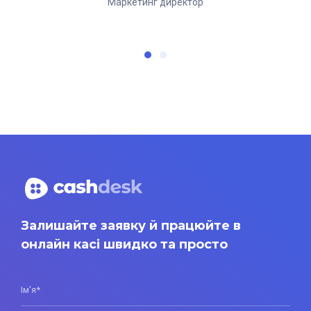
Маркетинг директор
Директор
Залишайте заявку й працюйте в
онлайн касі швидко та просто
Ім'я*