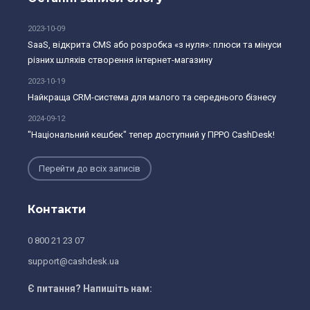
2023-10-09
SaaS, відкрита CMS або розробка «з нуля»: плюси та мінуси
різних шляхів створення інтернет-магазину
2023-10-19
Найкраща CRM-система для малого та середнього бізнесу
2024-09-12
"Національний кешбек" тепер доступний у ПРРО CashDesk!
Перейти до всіх записів
Контакти
0 800 21 23 07
support@cashdesk.ua
Є питання? Напишiть нам: