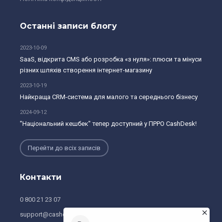
Останні записи блогу
2023-10-09
SaaS, відкрита CMS або розробка «з нуля»: плюси та мінуси
різних шляхів створення інтернет-магазину
2023-10-19
Найкраща CRM-система для малого та середнього бізнесу
2024-09-12
"Національний кешбек" тепер доступний у ПРРО CashDesk!
Перейти до всіх записів
Контакти
0 800 21 23 07
support@cashdesk.ua